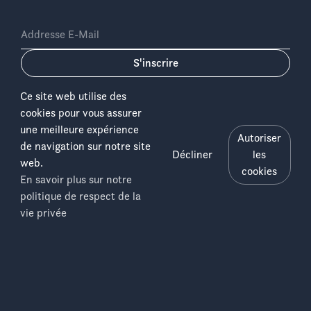
Addresse E-Mail
S'inscrire
Ce site web utilise des
cookies pour vous assurer
une meilleure expérience
Autoriser
de navigation sur notre site
Décliner
les
web.
Langue:
cookies
En savoir plus sur notre
politique de respect de la
Salonga
Copyright © 2026 ICCN
Menu
vie privée
Disclaimer
National
Impression
Park