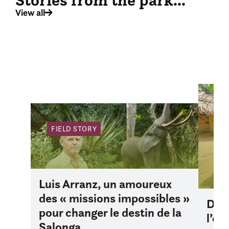
View all
FI
FIELD STORY
Luis Arranz, un amoureux
des « missions impossibles »
D’iv
pour changer le destin de la
l’oc
Salonga