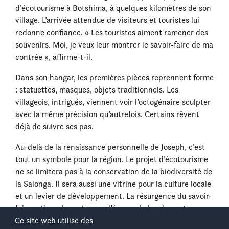
d’écotourisme à Botshima, à quelques kilomètres de son
village. L’arrivée attendue de visiteurs et touristes lui
redonne confiance. « Les touristes aiment ramener des
souvenirs. Moi, je veux leur montrer le savoir-faire de ma
contrée », affirme-t-il.
Dans son hangar, les premières pièces reprennent forme
: statuettes, masques, objets traditionnels. Les
villageois, intrigués, viennent voir l’octogénaire sculpter
avec la même précision qu’autrefois. Certains rêvent
déjà de suivre ses pas.
Au-delà de la renaissance personnelle de Joseph, c’est
tout un symbole pour la région. Le projet d’écotourisme
ne se limitera pas à la conservation de la biodiversité de
la Salonga. Il sera aussi une vitrine pour la culture locale
et un levier de développement. La résurgence du savoir-
faire artisanal montre que l’économie locale peut se
Ce site web utilise des
diversifier, mêlant protection de la nature et valorisation