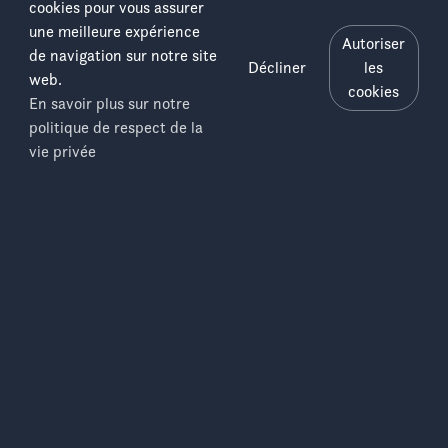
cookies pour vous assurer
du patrimoine.
une meilleure expérience
Autoriser
« Si les jeunes reprennent l’art, alors rien n’aura été
de navigation sur notre site
Décliner
les
perdu », conclut Joseph, sourire aux lèvres. À travers lui,
web.
cookies
c’est la mémoire d’une contrée et d’un art en voie de
En savoir plus sur notre
disparition qui s’offre une seconde vie, portée par les
politique de respect de la
Salonga
promesses de l’écotourisme.
Menu
vie privée
National
Park