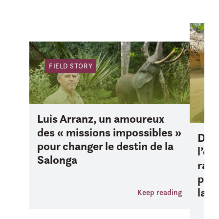
FI
FIELD STORY
Luis Arranz, un amoureux
des « missions impossibles »
D’iv
pour changer le destin de la
l’oc
Salonga
rall
prév
la S
Keep reading