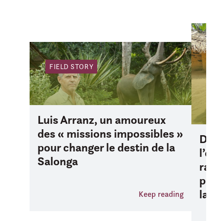
FI
FIELD STORY
Luis Arranz, un amoureux
des « missions impossibles »
D’iv
pour changer le destin de la
l’oc
Salonga
rall
prév
la S
Keep reading