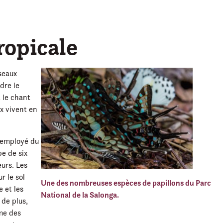
tropicale
iseaux
dre le
t le chant
x vivent en
 employé du
e de six
eurs. Les
r le sol
Une des nombreuses espèces de papillons du Parc
e et les
National de la Salonga.
de plus,
me des