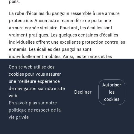
poils.
La robe d’écailles du pangolin ressemble à une armure
protectrice. Aucun autre mammifère ne porte une
armure cornée similaire. Pourtant, les écailles sont
vraiment pratiques. Les quelques centaines d’écailles
individuelles offrent une excellente protection contre les
ennemis. Les écailles des pangolins sont
individuellement mobiles. Ainsi, les termites et les
fourmis qui rampent sur le corps du pangolin peuvent
Ce site web utilise des
être écrasés sous les écailles.
cookies pour vous assurer
une meilleure expérience
Lorsque le pangolin se recroqueville, les bords
Autoriser
de navigation sur notre site
tranchants des écailles ressortent et forment une
Décliner
les
web.
carapace protectrice.
cookies
En savoir plus sur notre
L’estomac du pangolin possède une couche cornée qui le
politique de respect de la
Salonga
Menu
protège des morsures et du poison des fourmis et des
vie privée
termites. C’est là que les insectes sont écrasés.
National